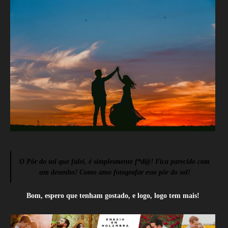
O Pôr do sol que falei, é simplesmente f*d@! Fica parecido com
um desenho! Como amo fotografar esse pôr do sol!
Bom, espero que tenham gostado, e logo, logo tem mais!