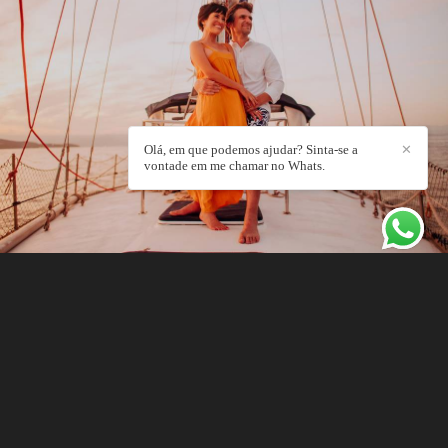
Olá, em que podemos ajudar? Sinta-se a
✕
vontade em me chamar no Whats.
VELEJANDO EM ALTO MAR
VELEIRO - ILHABELA
11227
128
VER MAIS HISTÓRIAS