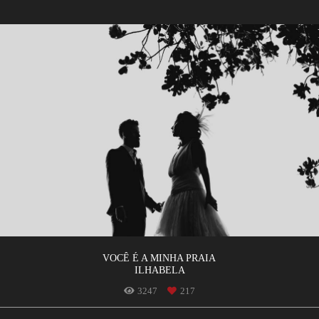
VOCÊ É A MINHA PRAIA
ILHABELA
3247
217