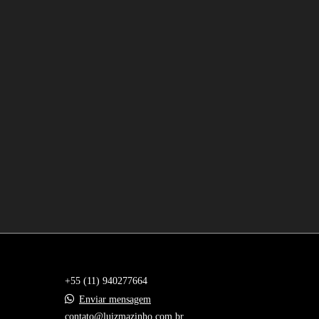
+55 (11) 940277664
Enviar mensagem
contato@luizmazinho.com.br